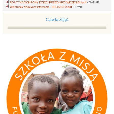
POLITYKA OCHRONY DZIECI PRZED KRZYWDZENIEM.pdf
438.64KB
Wizerunek dziecka w internecie - BROSZURA.pdf
3.07MB
Galeria Zdjęć