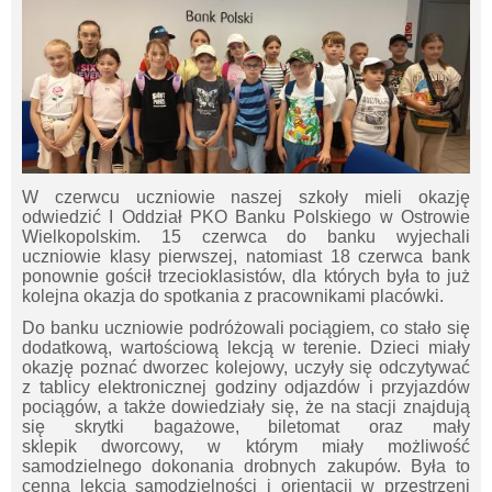
W czerwcu uczniowie naszej szkoły mieli okazję
odwiedzić I Oddział PKO Banku Polskiego w Ostrowie
Wielkopolskim. 15 czerwca do banku wyjechali
uczniowie klasy pierwszej, natomiast 18 czerwca bank
ponownie gościł trzecioklasistów, dla których była to już
kolejna okazja do spotkania z pracownikami placówki.
Do banku uczniowie podróżowali pociągiem, co stało się
dodatkową, wartościową lekcją w terenie. Dzieci miały
okazję poznać dworzec kolejowy, uczyły się odczytywać
z tablicy elektronicznej godziny odjazdów i przyjazdów
pociągów, a także dowiedziały się, że na stacji znajdują
się skrytki bagażowe, biletomat oraz mały
sklepik dworcowy, w którym miały możliwość
samodzielnego dokonania drobnych zakupów. Była to
cenna lekcja samodzielności i orientacji w przestrzeni