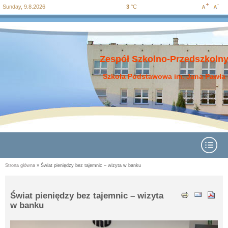
Sunday, 9.8.2026
3
°C
Increase
Decre
Przejdź
Przejdź do
Przejdź
Przejdź
Przejdź
do
wyszukiwania
do menu
do
do
font size
font si
mapy
głównego
treści
stopki
strony
Zespół Szkolno-Przedszkolny
Szkoła Podstawowa im. Jana Pawła 
Rozwiń menu
Strona główna
» Świat pieniędzy bez tajemnic – wizyta w banku
Jesteś tutaj
Świat pieniędzy bez tajemnic – wizyta
w banku