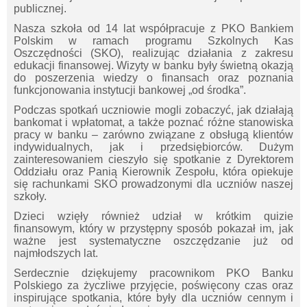
publicznej.
Nasza szkoła od 14 lat współpracuje z PKO Bankiem
Polskim w ramach programu Szkolnych Kas
Oszczędności (SKO), realizując działania z zakresu
edukacji finansowej. Wizyty w banku były świetną okazją
do poszerzenia wiedzy o finansach oraz poznania
funkcjonowania instytucji bankowej „od środka”.
Podczas spotkań uczniowie mogli zobaczyć, jak działają
bankomat i wpłatomat, a także poznać różne stanowiska
pracy w banku – zarówno związane z obsługą klientów
indywidualnych, jak i przedsiębiorców. Dużym
zainteresowaniem cieszyło się spotkanie z Dyrektorem
Oddziału oraz Panią Kierownik Zespołu, która opiekuje
się rachunkami SKO prowadzonymi dla uczniów naszej
szkoły.
Dzieci wzięły również udział w krótkim quizie
finansowym, który w przystępny sposób pokazał im, jak
ważne jest systematyczne oszczędzanie już od
najmłodszych lat.
Serdecznie dziękujemy pracownikom PKO Banku
Polskiego za życzliwe przyjęcie, poświęcony czas oraz
inspirujące spotkania, które były dla uczniów cennym i