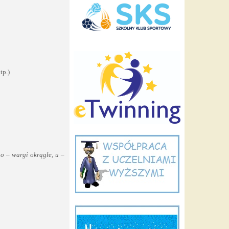
tp.)
 o – wargi okrągłe, u –