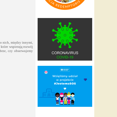
o nich, między innymi,
 które wspierają rozwój
brze, czy obserwujemy