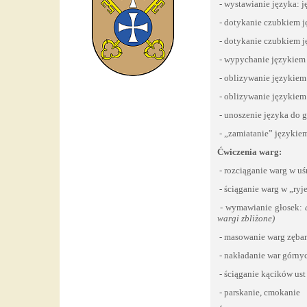
- wystawianie języka: j
- dotykanie czubkiem j
- dotykanie czubkiem j
- wypychanie językiem
- oblizywanie językiem
- oblizywanie językiem 
- unoszenie języka do g
- „zamiatanie” językie
Ćwiczenia warg:
- rozciąganie warg w uś
- ściąganie warg w „ryj
- wymawianie głosek:
wargi zbliżone)
- masowanie warg zęba
- nakładanie war górny
- ściąganie kącików ust
- parskanie, cmokanie