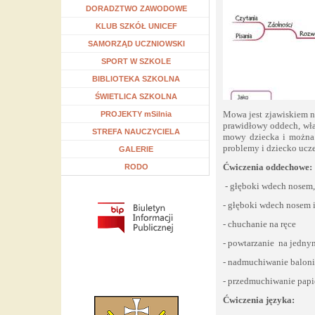
Rozwiń menu
DORADZTWO ZAWODOWE
Rozwiń menu
KLUB SZKÓŁ UNICEF
Rozwiń menu
SAMORZĄD UCZNIOWSKI
Rozwiń menu
SPORT W SZKOLE
Rozwiń menu
BIBLIOTEKA SZKOLNA
Rozwiń menu
ŚWIETLICA SZKOLNA
Mowa jest zjawiskiem n
Rozwiń menu
PROJEKTY mSilnia
prawidłowy oddech, właś
Rozwiń menu
STREFA NAUCZYCIELA
mowy dziecka i można 
problemy i dziecko ucze
GALERIE
Ćwiczenia oddechowe:
RODO
- głęboki wdech nosem,
- głęboki wdech nosem 
- chuchanie na ręce
- powtarzanie na jedny
- nadmuchiwanie balon
- przedmuchiwanie papi
Ćwiczenia języka: