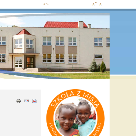
3
°C
Increase
Decrease
font size
font size