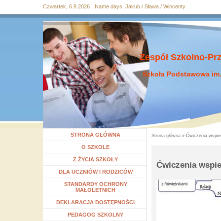
Czwartek, 6.8.2026
Name days:
Jakub / Sława / Wincenty
Przejdź
Przejdź do
Przejdź
Przejdź
Przejdź
do
wyszukiwania
do menu
do
do
mapy
głównego
treści
stopki
strony
Zespół Szkolno-Pr
Szkoła Podstawowa im.
STRONA GŁÓWNA
Strona główna
» Ćwiczenia wspie
Jesteś tutaj
Rozwiń menu
O SZKOLE
Rozwiń menu
Z ŻYCIA SZKOŁY
Ćwiczenia wspie
Rozwiń menu
DLA UCZNIÓW I RODZICÓW
STANDARDY OCHRONY
MAŁOLETNICH
DEKLARACJA DOSTĘPNOŚCI
Rozwiń menu
PEDAGOG SZKOLNY