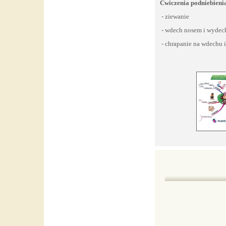
Ćwiczenia podniebieni
- ziewanie
- wdech nosem i wydech 
- chrapanie na wdechu 