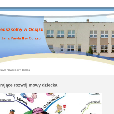
zedszkolny w Ociążu
 Jana Pawła II w Ociążu
rające rozwój mowy dziecka
rające rozwój mowy dziecka