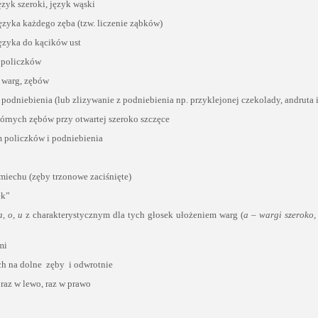
ęzyk szeroki, język wąski
ęzyka każdego zęba (tzw. liczenie ząbków)
ęzyka do kącików ust
 policzków
 warg, zębów
podniebienia (lub zlizywanie z podniebienia np. przyklejonej czekolady, andruta i
órnych zębów przy otwartej szeroko szczęce
m policzków i podniebienia
miechu (zęby trzonowe zaciśnięte)
ek”
a, o, u
z charakterystycznym dla tych głosek ułożeniem warg (
a – wargi szeroko,
mi
ch na dolne zęby i odwrotnie
 raz w lewo, raz w prawo