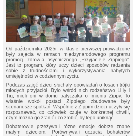
Od października 2025r. w klasie pierwszej prowadzone
były zajęcia w ramach międzynarodowego programu
promocji zdrowia psychicznego „Przyjaciele Zippiego”.
Jest to program, który uczy dzieci sposobów radzenia
sobie z trudnościami i wykorzystywania nabytych
umiejętności w codziennym życiu.
Podczas zajęć dzieci słuchały opowiadań o losach trójki
młodych przyjaciół. Było wśród nich rodzeństwo Lilly i
Tig, mieli oni w domu patyczaka o imieniu Zippy. To
właśnie wokół postaci Zippiego zbudowane były
scenariusze spotkań. Wspólnie z Zippim dzieci uczyły się
rozpoznawać, co człowiek czuje w konkretnej chwili,
czym można go zranić i co zrobić, by tego uniknąć.
Bohaterowie przeżywali różne emocje dobrze znane
małym dzieciom. Porównywali uczucia bohaterów