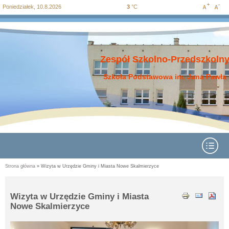
Poniedziałek, 10.8.2026
3
°C
Increase
Decre
Przejdź
Przejdź do
Przejdź
Przejdź
Przejdź
do
wyszukiwania
do menu
do
do
font size
font si
mapy
głównego
treści
stopki
strony
Zespół Szkolno-Przedszkolny
Szkoła Podstawowa im. Jana Pawła 
Rozwiń menu
Strona główna
» Wizyta w Urzędzie Gminy i Miasta Nowe Skalmierzyce
Jesteś tutaj
Wizyta w Urzędzie Gminy i Miasta
Nowe Skalmierzyce