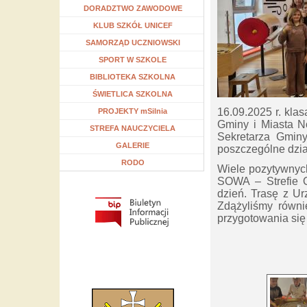
Rozwiń menu
DORADZTWO ZAWODOWE
Rozwiń menu
KLUB SZKÓŁ UNICEF
Rozwiń menu
SAMORZĄD UCZNIOWSKI
Rozwiń menu
SPORT W SZKOLE
Rozwiń menu
BIBLIOTEKA SZKOLNA
Rozwiń menu
ŚWIETLICA SZKOLNA
16.09.2025 r. kla
Rozwiń menu
PROJEKTY mSilnia
Gminy i Miasta 
Rozwiń menu
STREFA NAUCZYCIELA
Sekretarza Gminy
GALERIE
poszczególne dział
RODO
Wiele pozytywnyc
SOWA – Strefie O
dzień. Trasę z Ur
Zdążyliśmy równi
przygotowania się