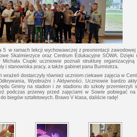
sa 5 w ramach lekcji wychowawczej z preorientacji zawodowej
Nowe Skalmierzyce oraz Centrum Edukacyjne SOWA. Dzięki 
 Michała Ciupki uczniowie poznali strukturę organizacyjną
y i stanowiska pracy, a także gabinet pana Burmistrza.
h wrażeń dostarczyły również uczniom ciekawe zajęcia w Ce
dkrywania, Wyobraźni i Aktywności. Uczniowie bardzo aktyw
zędu Gminy na stadion i ze stadionu do szkoły przemierzyli
eż podczas przerwy przed zajęciami w Sowie pobiegać na 
 do biegów sztafetowych. Brawo V klasa, daliście radę!