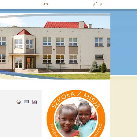
3
°C
Increase
Decrease
font size
font size