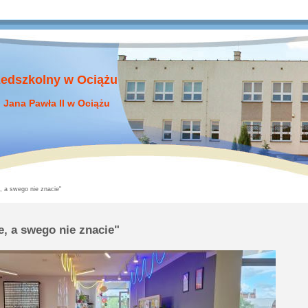
zedszkolny w Ociążu
 Jana Pawła II w Ociążu
, a swego nie znacie"
e, a swego nie znacie"