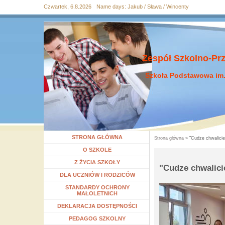
Czwartek, 6.8.2026
Name days:
Jakub / Sława / Wincenty
Przejdź
Przejdź do
Przejdź
Przejdź
Przejdź
do
wyszukiwania
do menu
do
do
mapy
głównego
treści
stopki
strony
Zespół Szkolno-Pr
Szkoła Podstawowa im.
STRONA GŁÓWNA
Strona główna
» "Cudze chwalicie
Jesteś tutaj
Rozwiń menu
O SZKOLE
Rozwiń menu
Z ŻYCIA SZKOŁY
"Cudze chwalici
Rozwiń menu
DLA UCZNIÓW I RODZICÓW
STANDARDY OCHRONY
MAŁOLETNICH
DEKLARACJA DOSTĘPNOŚCI
Rozwiń menu
PEDAGOG SZKOLNY