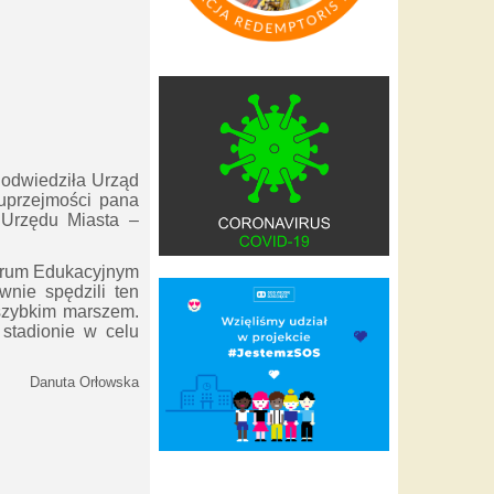
 odwiedziła Urząd
uprzejmości pana
 Urzędu Miasta –
ntrum Edukacyjnym
nie spędzili ten
 szybkim marszem.
stadionie w celu
Danuta Orłowska