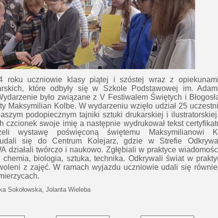
 roku uczniowie klasy piątej i szóstej wraz z opiekunami
karskich, które odbyły się w Szkole Podstawowej im. Ada
Wydarzenie było związane z V Festiwalem Świętych i Błogosł
ty Maksymilian Kolbe. W wydarzeniu wzięło udział 25 uczest
naszym podopiecznym tajniki sztuki drukarskiej i ilustratorskie
h czcionek swoje imię a następnie wydrukował tekst certyfikat
rzeli wystawę poświęconą świętemu Maksymilianowi K
dali się do Centrum Kolejarz, gdzie w Strefie Odkrywa
 działali twórczo i naukowo. Zgłębiali w praktyce wiadomości
a, chemia, biologia, sztuka, technika. Odkrywali świat w prakt
woleni z zajęć. W ramach wyjazdu uczniowie udali się równi
mierzycach.
ka Sokołowska,
Jolanta Wieleba