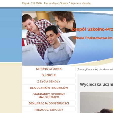
Piątek, 7.8.2026
Name days:
Dorota / Kajetan / Klaudia
Przejdź
Przejdź do
Przejdź
Przejdź
Przejdź
do
wyszukiwania
do menu
do
do
mapy
głównego
treści
stopki
strony
Zespół Szkolno-Pr
Szkoła Podstawowa im.
STRONA GŁÓWNA
Strona główna
» Wycieczka ucznió
Jesteś tutaj
Rozwiń menu
O SZKOLE
Rozwiń menu
Z ŻYCIA SZKOŁY
Wycieczka ucznió
Rozwiń menu
DLA UCZNIÓW I RODZICÓW
STANDARDY OCHRONY
MAŁOLETNICH
DEKLARACJA DOSTĘPNOŚCI
Rozwiń menu
PEDAGOG SZKOLNY