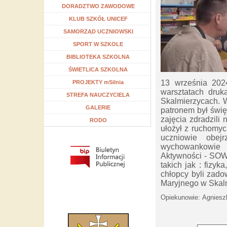
Rozwiń menu
DORADZTWO ZAWODOWE
Rozwiń menu
KLUB SZKÓŁ UNICEF
Rozwiń menu
SAMORZĄD UCZNIOWSKI
Rozwiń menu
SPORT W SZKOLE
Rozwiń menu
BIBLIOTEKA SZKOLNA
Rozwiń menu
ŚWIETLICA SZKOLNA
13 września 2024
Rozwiń menu
PROJEKTY mSilnia
warsztatach dru
Rozwiń menu
STREFA NAUCZYCIELA
Skalmierzycach. 
GALERIE
patronem był świę
zajęcia zdradzili 
RODO
ułożył z ruchomyc
uczniowie obej
wychowankowie u
Aktywności - SOWA
takich jak : fizyk
chłopcy byli zado
Maryjnego w Skal
Opiekunowie:
Agniesz