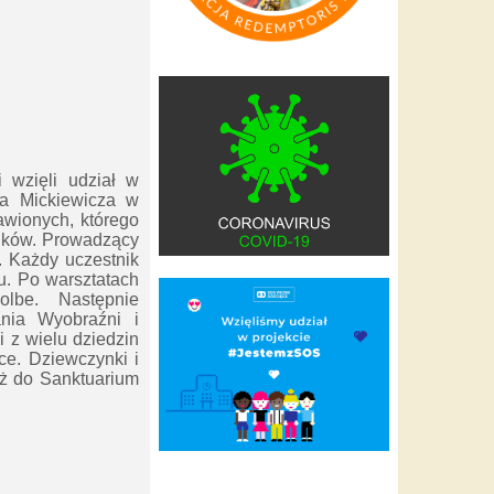
 wzięli udział w
ma Mickiewicza w
awionych, którego
ników. Prowadzący
j. Każdy uczestnik
u. Po warsztatach
olbe. Następnie
nia Wyobraźni i
 z wielu dziedzin
yce. Dziewczynki i
eż do Sanktuarium