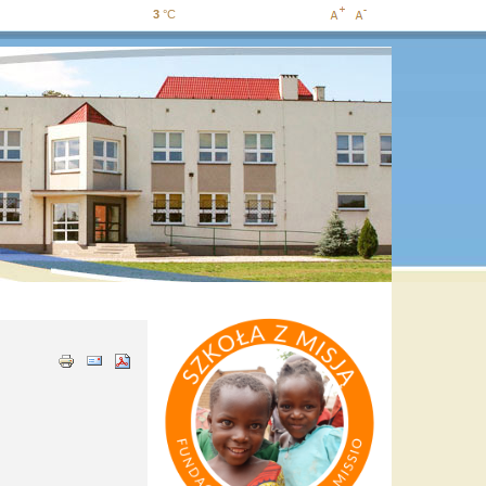
3
°C
Increase
Decrease
font size
font size