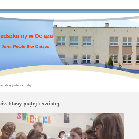
zedszkolny w Ociążu
 Jana Pawła II w Ociążu
w klasy piątej i szóstej
w klasy piątej i szóstej