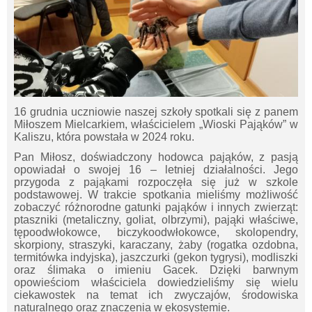
16 grudnia uczniowie naszej szkoły spotkali się z panem
Miłoszem Mielcarkiem, właścicielem „Wioski Pająków” w
Kaliszu, która powstała w 2024 roku.
Pan Miłosz, doświadczony hodowca pająków, z pasją
opowiadał o swojej 16 – letniej działalności. Jego
przygoda z pająkami rozpoczęła się już w szkole
podstawowej. W trakcie spotkania mieliśmy możliwość
zobaczyć różnorodne gatunki pająków i innych zwierząt:
ptaszniki (metaliczny, goliat, olbrzymi), pająki właściwe,
tępoodwłokowce, biczykoodwłokowce, skolopendry,
skorpiony, straszyki, karaczany, żaby (rogatka ozdobna,
termitówka indyjska), jaszczurki (gekon tygrysi), modliszki
oraz ślimaka o imieniu Gacek. Dzięki barwnym
opowieściom właściciela dowiedzieliśmy się wielu
ciekawostek na temat ich zwyczajów, środowiska
naturalnego oraz znaczenia w ekosystemie.