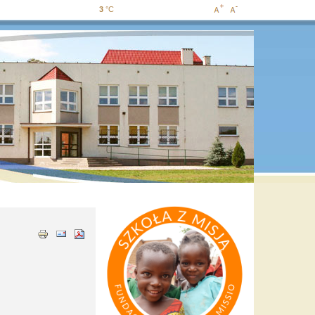
3
°C
Increase
Decrease
font size
font size