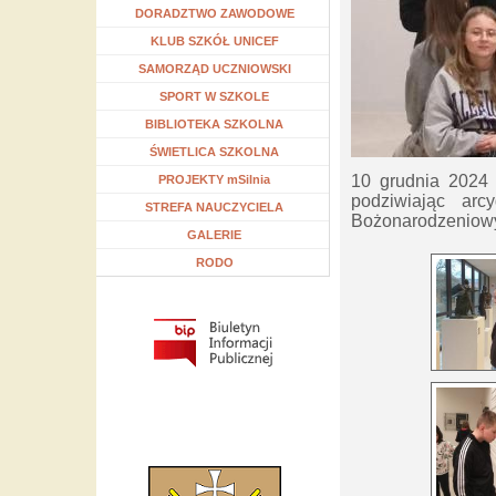
Rozwiń menu
DORADZTWO ZAWODOWE
Rozwiń menu
KLUB SZKÓŁ UNICEF
Rozwiń menu
SAMORZĄD UCZNIOWSKI
Rozwiń menu
SPORT W SZKOLE
Rozwiń menu
BIBLIOTEKA SZKOLNA
Rozwiń menu
ŚWIETLICA SZKOLNA
10 grudnia 2024
Rozwiń menu
PROJEKTY mSilnia
podziwiając arc
Rozwiń menu
STREFA NAUCZYCIELA
Bożonarodzeniowym
GALERIE
RODO