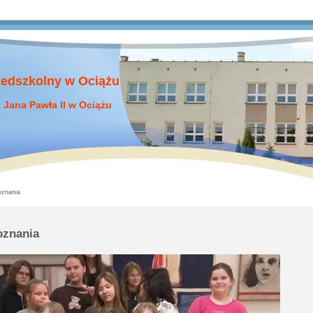
zedszkolny w Ociążu
 Jana Pawła II w Ociążu
oznania
oznania