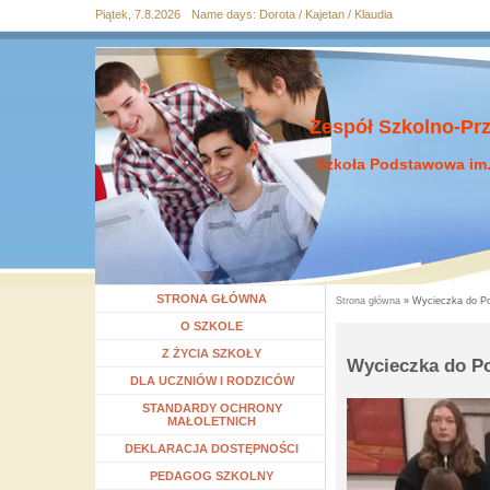
Piątek, 7.8.2026
Name days:
Dorota / Kajetan / Klaudia
Przejdź
Przejdź do
Przejdź
Przejdź
Przejdź
do
wyszukiwania
do menu
do
do
mapy
głównego
treści
stopki
strony
Zespół Szkolno-Pr
Szkoła Podstawowa im.
STRONA GŁÓWNA
Strona główna
» Wycieczka do P
Jesteś tutaj
Rozwiń menu
O SZKOLE
Rozwiń menu
Z ŻYCIA SZKOŁY
Wycieczka do P
Rozwiń menu
DLA UCZNIÓW I RODZICÓW
STANDARDY OCHRONY
MAŁOLETNICH
DEKLARACJA DOSTĘPNOŚCI
Rozwiń menu
PEDAGOG SZKOLNY