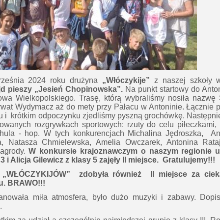
rześnia 2024 roku drużyna
„Włóczykije”
z naszej szkoły
jd pieszy „Jesień Chopinowska”.
Na punkt startowy do Anto
owa Wielkopolskiego. Trasę, którą wybraliśmy nosiła nazwę
rwat Wydymacz aż do mety przy Pałacu w Antoninie. Łącznie 
lu i krótkim odpoczynku zjedliśmy pyszną grochówkę. Następnie
owanych rozgrywkach sportowych: rzuty do celu piłeczkami, p
 hula - hop. W tych konkurencjach Michalina Jędroszka, An
a, Natasza Chmielewska, Amelia Owczarek, Antonina Rataj
nagrody.
W konkursie krajoznawczym o naszym regionie u
 i Alicja Gilewicz z klasy 5 zajęły II miejsce.
Gratulujemy!!!
„WŁÓCZYKIJÓW” zdobyła również II miejsce za cieka
du. BRAWO!!!
panowała miła atmosfera, było dużo muzyki i zabawy. Dopis
.