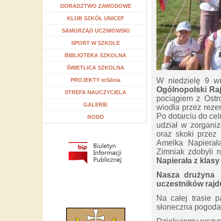
Rozwiń menu
DORADZTWO ZAWODOWE
Rozwiń menu
KLUB SZKÓŁ UNICEF
Rozwiń menu
SAMORZĄD UCZNIOWSKI
Rozwiń menu
SPORT W SZKOLE
Rozwiń menu
BIBLIOTEKA SZKOLNA
Rozwiń menu
ŚWIETLICA SZKOLNA
W niedzielę 9 w
Rozwiń menu
PROJEKTY mSilnia
Ogólnopolski Ra
Rozwiń menu
STREFA NAUCZYCIELA
pociągiem z Ostr
GALERIE
wiodła przez reze
Po dotarciu do ce
RODO
udział w zorganiz
oraz skoki przez
Amelka Napierał
Zimniak zdobyli 
Napierała z klasy 3
Nasza drużyna 
uczestników raj
Na całej trasie 
słoneczna pogoda