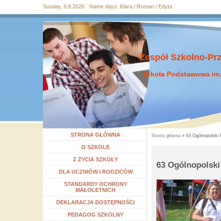
Sunday, 9.8.2026
Name days:
Klara / Roman / Edyta
Przejdź
Przejdź do
Przejdź
Przejdź
Przejdź
do
wyszukiwania
do menu
do
do
mapy
głównego
treści
stopki
strony
Zespół Szkolno-Pr
Szkoła Podstawowa im.
STRONA GŁÓWNA
Strona główna
» 63 Ogólnopolski 
Jesteś tutaj
Rozwiń menu
O SZKOLE
Rozwiń menu
Z ŻYCIA SZKOŁY
63 Ogólnopolski
Rozwiń menu
DLA UCZNIÓW I RODZICÓW
STANDARDY OCHRONY
MAŁOLETNICH
DEKLARACJA DOSTĘPNOŚCI
Rozwiń menu
PEDAGOG SZKOLNY