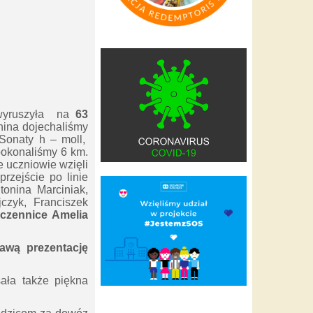
 wyruszyła na
63
nina dojechaliśmy
 Sonaty h – moll,
pokonaliśmy 6 km.
 uczniowie wzięli
rzejście po linie
tonina Marciniak,
czyk, Franciszek
czennice Amelia
wą prezentację
ała także piękna