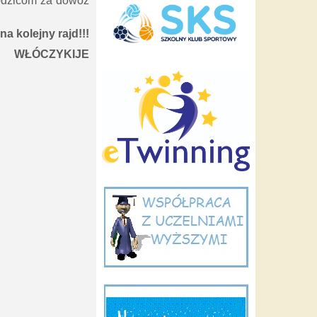
Rodzicom za dowóz
a kolejny rajd!!!
WŁÓCZYKIJE