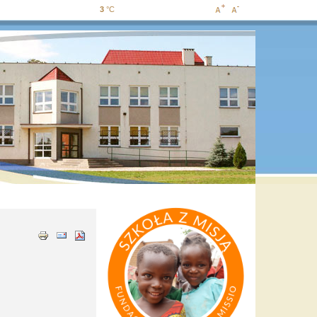
3
°C
Increase
Decrease
font size
font size