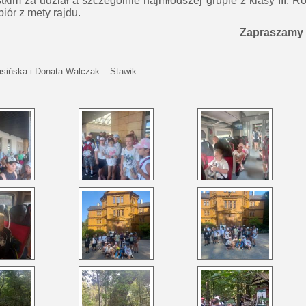
kim za udział a szczególnie najmłodszej grupie z klasy III. 
dbiór z mety rajdu.
Zapraszamy n
asińska i Donata Walczak – Stawik