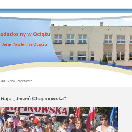
zedszkolny w Ociążu
 Jana Pawła II w Ociążu
Rajd „Jesień Chopinowska”
 Rajd „Jesień Chopinowska”