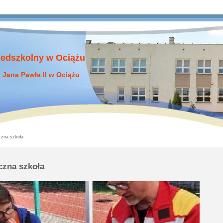
zedszkolny w Ociążu
 Jana Pawła II w Ociążu
zna szkoła
czna szkoła