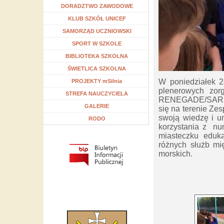
Rozwiń menu
DORADZTWO ZAWODOWE
Rozwiń menu
KLUB SZKÓŁ UNICEF
Rozwiń menu
SAMORZĄD UCZNIOWSKI
Rozwiń menu
SPORT W SZKOLE
Rozwiń menu
BIBLIOTEKA SZKOLNA
Rozwiń menu
ŚWIETLICA SZKOLNA
W poniedziałek 2
Rozwiń menu
PROJEKTY mSilnia
plenerowych zor
Rozwiń menu
STREFA NAUCZYCIELA
RENEGADE/SAREX 
GALERIE
się na terenie Ze
swoją wiedzę i u
RODO
korzystania z n
miasteczku eduka
różnych służb mi
morskich.