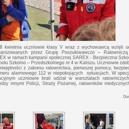
8 kwietnia uczniowie klasy V wraz z wychowawcą wzięli ud
ganizowanych przez Grupę Poszukiwawczo – Ratowniczą 
w ramach kampanii społecznej SAREX - Bezpieczna Szko
społu Szkolno – Przedszkolnego nr 4 w Kaliszu.
Uczniowie zdob
miejętności z zakresu ratownictwa,
pierwszej pomocy, bezpie
umeru alarmowego 112 w niepokojących sytuacjach.
W specj
cyjnym uczniowie brali udział w warsztatach ratowniczyc
ędzy innymi Policji, Straży Pożarnej, ratowników medyczny
Don