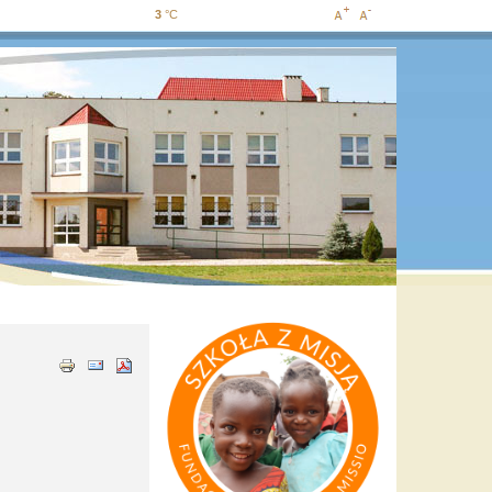
3
°C
Increase
Decrease
font size
font size