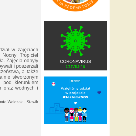
ział w zajęciach
Nocny Tropiciel
ła.
Zajęcia odbyły
ywali i poszerzali
czeństwa, a także
alnie stworzonym
h pod kierunkiem
ch oraz wodnych i
ata Walczak - Stawik