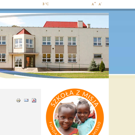
3
°C
Increase
Decrease
font size
font size