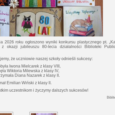
a 2026 roku ogłoszono wyniki konkursu plastycznego pt. „Ka
z okazji jubileuszu 80-lecia działalności Biblioteki Pub
jemy, że uczniowie naszej szkoły odnieśli sukcesy:
była Iwona Mielcarek z klasy VIII,
jęła Wiktoria Milewska z klasy IV,
trzymała Diana Nazarek z klasy II.
ał Emilian Wiński z klasy II.
tkim uczestnikom i życzymy dalszych sukcesów!
Bibli