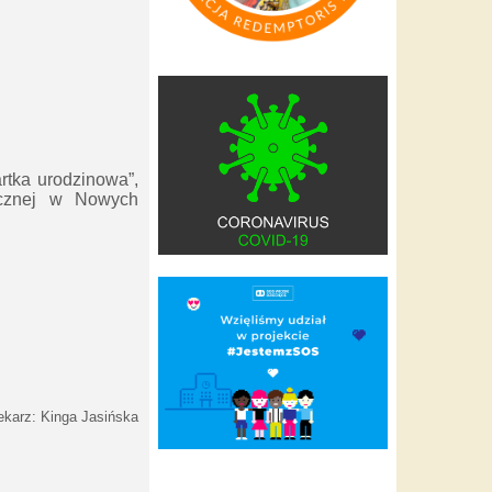
rtka urodzinowa”,
licznej w Nowych
tekarz: Kinga Jasińska