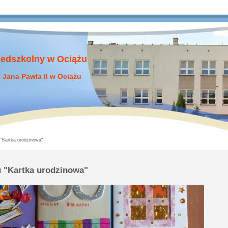
zedszkolny w Ociążu
 Jana Pawła II w Ociążu
"Kartka urodzinowa"
 "Kartka urodzinowa"