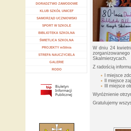
Rozwiń menu
DORADZTWO ZAWODOWE
Rozwiń menu
KLUB SZKÓŁ UNICEF
Rozwiń menu
SAMORZĄD UCZNIOWSKI
Rozwiń menu
SPORT W SZKOLE
Rozwiń menu
BIBLIOTEKA SZKOLNA
Rozwiń menu
ŚWIETLICA SZKOLNA
W dniu 24 kwietni
Rozwiń menu
PROJEKTY mSilnia
zorganizowanego 
Rozwiń menu
STREFA NAUCZYCIELA
Skalmierzycach.
GALERIE
Z radością informu
RODO
I miejsce zdo
II miejsce za
III miejsce o
Wyróżnienie otrzym
Gratulujemy wszys