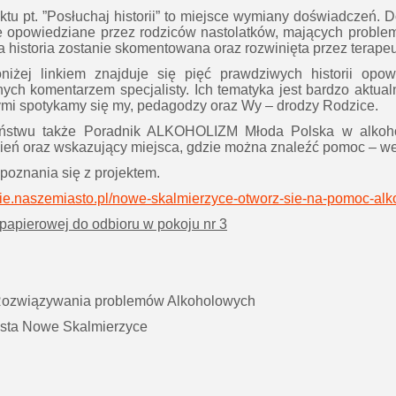
ktu pt. ”Posłuchaj historii” to miejsce wymiany doświadczeń. 
e opowiedziane przez rodziców nastolatków, mających proble
a historia zostanie skomentowana oraz rozwinięta przez terape
żej linkiem znajduje się pięć prawdziwych historii opow
nych komentarzem specjalisty. Ich tematyka jest bardzo aktual
ymi spotykamy się my, pedagodzy oraz Wy – drodzy Rodzice.
ństwu także Poradnik ALKOHOLIZM Młoda Polska w alkoh
ień oraz wskazujący miejsca, gdzie można znaleźć pomoc – w
oznania się z projektem.
skie.naszemiasto.pl/nowe-skalmierzyce-otworz-sie-na-pomoc-alk
 papierowej do odbioru w pokoju nr 3
Rozwiązywania problemów Alkoholowych
asta Nowe Skalmierzyce