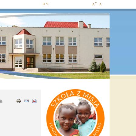
3
°C
Increase
Decrease
font size
font size
h