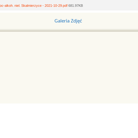
c-alkoh. niel. Skalmierzyce - 2021-10-29.pdf
681.97KB
Galeria Zdjęć