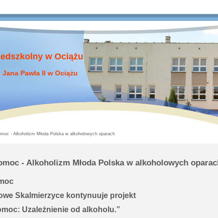
zedszkolny w Ociążu
 Jana Pawła II w Ociążu
moc - Alkoholizm Młoda Polska w alkoholowych oparach
omoc - Alkoholizm Młoda Polska w alkoholowych oparac
omoc
owe Skalmierzyce kontynuuje projekt
omoc: Uzależnienie od alkoholu.”