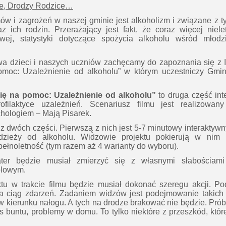
e, Drodzy Rodzice…
w i zagrożeń w naszej gminie jest alkoholizm i związane z 
z ich rodzin. Przerażający jest fakt, że coraz więcej niele
wej, statystyki dotyczące spożycia alkoholu wśród młodz
a dzieci i naszych uczniów zachęcamy do zapoznania się z II
omoc: Uzależnienie od alkoholu”
w którym uczestniczy Gm
ię na pomoc: Uzależnienie od alkoholu”
to druga część int
ofilaktyce uzależnień. Scenariusz filmu jest realizowa
chologiem – Mają Pisarek.
 z dwóch części. Pierwszą z nich jest 5-7 minutowy interaktyw
odzieży od alkoholu. Widzowie projektu pokierują w nim 
ełnoletność (tym razem aż 4 warianty do wyboru).
ater będzie musiał zmierzyć się z własnymi słabościam
olowym.
tu w trakcie filmu będzie musiał dokonać szeregu akcji. Po
a ciąg zdarzeń. Zadaniem widzów jest podejmowanie takich d
 w kierunku nałogu. A tych na drodze brakować nie będzie. Pr
s buntu, problemy w domu. To tylko niektóre z przeszkód, któr
.