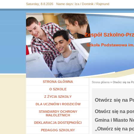
Saturday, 8.8.2026
Name days:
Iza / Dominik / Rajmund
Przejdź
Przejdź do
Przejdź
Przejdź
Przejdź
do
wyszukiwania
do menu
do
do
mapy
głównego
treści
stopki
strony
Zespół Szkolno-Pr
Szkoła Podstawowa im.
STRONA GŁÓWNA
Strona główna
» Otwórz się na Po
Jesteś tutaj
Rozwiń menu
O SZKOLE
Rozwiń menu
Z ŻYCIA SZKOŁY
Otwórz się na P
Rozwiń menu
DLA UCZNIÓW I RODZICÓW
Otwórz się na p
STANDARDY OCHRONY
MAŁOLETNICH
Gmina i Miasto N
DEKLARACJA DOSTĘPNOŚCI
„Otwórz się na p
Rozwiń menu
PEDAGOG SZKOLNY