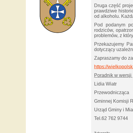
Druga część proje
prawdziwe histori
od alkoholu. Każd
Pod podanym poni
rodziców, opatrzo
problemów, z któr
Przekazujemy Pa
dotyczący uzależn
Zapraszamy do zap
https://wielkopol
Poradnik w wersji
Lidia Wiatr
Przewodnicząca
Gminnej Komisji 
Urząd Gminy i Mi
Tel.62 762 9744
Załącznik: