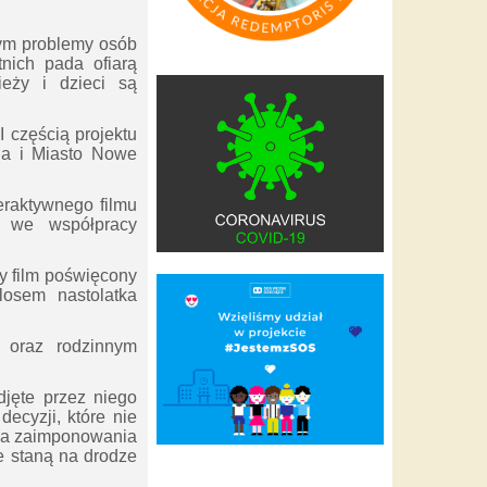
tym problemy osób
tnich pada ofiarą
ieży i dzieci są
 częścią projektu
ina
i Miasto Nowe
eraktywnego filmu
ny we współpracy
ny film poświęcony
losem nastolatka
i oraz rodzinnym
djęte przez niego
ecyzji, które nie
óba zaimponowania
e staną na drodze