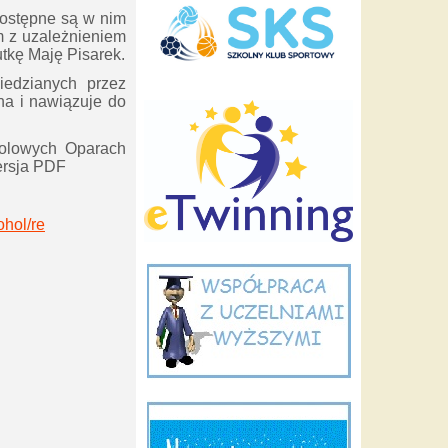
Dostępne są w nim
m z
uzależnieniem
utkę Maję Pisarek.
iedzianych przez
na i nawiązuje do
olowych Oparach
ersja PDF
ohol/re