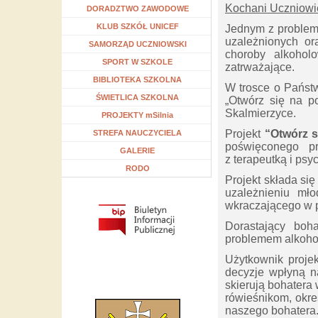
Kochani Uczniowi
Rozwiń menu
DORADZTWO ZAWODOWE
Rozwiń menu
KLUB SZKÓŁ UNICEF
Jednym z problemó
uzależnionych ora
Rozwiń menu
SAMORZĄD UCZNIOWSKI
choroby alkoholo
Rozwiń menu
SPORT W SZKOLE
zatrważające.
Rozwiń menu
BIBLIOTEKA SZKOLNA
W trosce o Państw
Rozwiń menu
ŚWIETLICA SZKOLNA
„Otwórz się na p
Skalmierzyce.
Rozwiń menu
PROJEKTY mSilnia
Projekt
“Otwórz s
Rozwiń menu
STREFA NAUCZYCIELA
poświęconego pr
GALERIE
z terapeutką i psy
RODO
Projekt składa się
uzależnieniu mł
wkraczającego w p
Dorastający boh
problemem alkoh
Użytkownik projek
decyzje wpłyną n
skierują bohatera
rówieśnikom, okre
naszego bohatera